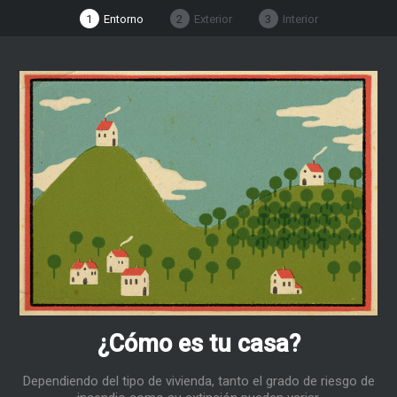
1
Entorno
2
Exterior
3
Interior
¿Cómo es tu casa?
Dependiendo del tipo de vivienda, tanto el grado de riesgo de