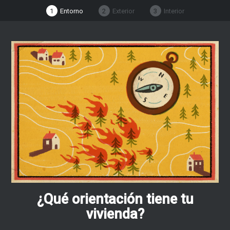
1
Entorno
2
Exterior
3
Interior
¿Qué orientación tiene tu
vivienda?